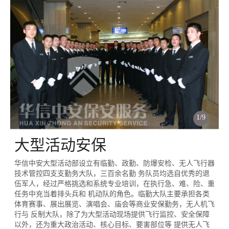
1
/
9
大型活动安保
华信中安大型活动部设立有临勤、政勤、防爆安检、无人飞行器
技术管控四支支勤务大队，三百余名勤 务队员均选自优秀的退
伍军人，经过严格挑选和系统专业培训，在执行急、难、险、重
任务中充当着排头兵和 机动队的角色。临勤大队主要承担各类
体育赛事、展出展览、演唱会、庙会等商业安保勤务，无人机飞
行与 反制大队，除了为大型活动现场提供飞行监控、安全保障
以外，还为重大政治活动、核心目标、要害部位等 提供无人飞