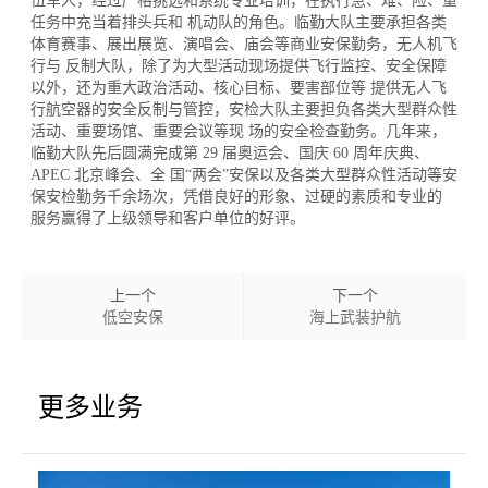
伍军人，经过严格挑选和系统专业培训，在执行急、难、险、重
任务中充当着排头兵和 机动队的角色。临勤大队主要承担各类
体育赛事、展出展览、演唱会、庙会等商业安保勤务，无人机飞
行与 反制大队，除了为大型活动现场提供飞行监控、安全保障
以外，还为重大政治活动、核心目标、要害部位等 提供无人飞
行航空器的安全反制与管控，安检大队主要担负各类大型群众性
活动、重要场馆、重要会议等现 场的安全检查勤务。几年来，
临勤大队先后圆满完成第 29 届奥运会、国庆 60 周年庆典、
APEC 北京峰会、全 国“两会”安保以及各类大型群众性活动等安
保安检勤务千余场次，凭借良好的形象、过硬的素质和专业的
服务赢得了上级领导和客户单位的好评。
上一个
下一个
低空安保
海上武装护航
更多业务